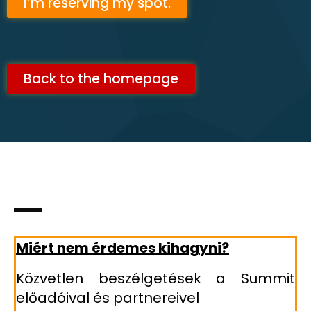
I’m reserving my spot.
Back to the homepage
Miért nem érdemes kihagyni?
Közvetlen beszélgetések a Summit
előadóival és partnereivel