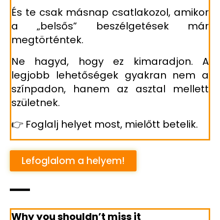
És te csak másnap csatlakozol, amikor
a „belsős” beszélgetések már
megtörténtek.
Ne hagyd, hogy ez kimaradjon. A
legjobb lehetőségek gyakran nem a
színpadon, hanem az asztal mellett
születnek.
👉 Foglalj helyet most, mielőtt betelik.
Lefoglalom a helyem!
Why you shouldn’t miss it