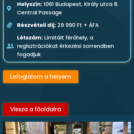
Helyszín:
1061 Budapest, Király utca 8.
Central Passage
Részvételi díj:
29 990 Ft + ÁFA
Létszám:
Limitált férőhely, a
regisztrációkat érkezési sorrendben
fogadjuk
Lefoglalom a helyem
Vissza a főoldalra