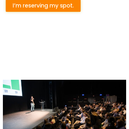
I’m reserving my spot.