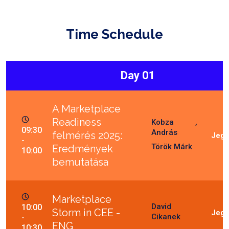
Time Schedule
Day 01
A Marketplace
Readiness
Kobza
09:30
András
felmérés 2025:
-
Török Márk
Eredmények
10:00
bemutatása
Marketplace
David
10:00
Storm in CEE -
Cikanek
-
ENG
10:30