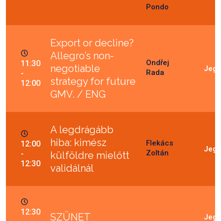
Pondo
Export or decline?
Allegro’s non-
Ondřej
11:30
negotiable
Rada
-
strategy for future
12:00
GMV. / ENG
A legdrágább
hiba: kimész
Flekács
12:00
Zoltán
-
külföldre mielőtt
12:30
validálnál
12:30
SZÜNET