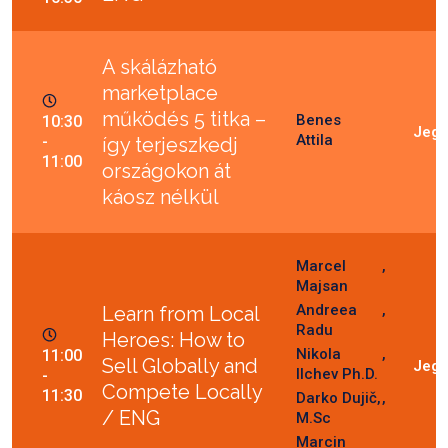
A skálázható
marketplace
működés 5 titka –
Benes
10:30
Attila
-
így terjeszkedj
11:00
országokon át
káosz nélkül
Marcel
Majsan
Andreea
Learn from Local
Radu
Heroes: How to
Nikola
11:00
Sell Globally and
Ilchev Ph.D.
-
Compete Locally
11:30
Darko Dujič,
/ ENG
M.Sc
Marcin