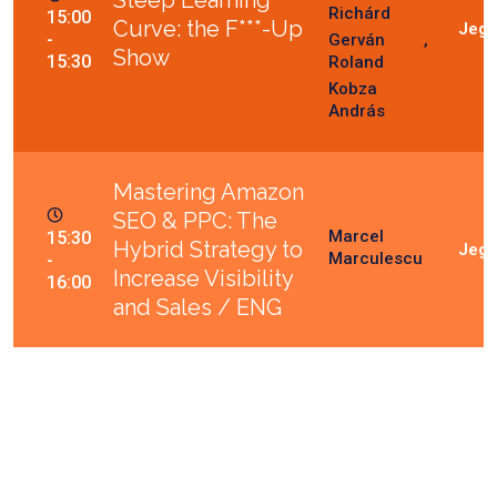
Richárd
15:00
Curve: the F***-Up
-
Gerván
Show
15:30
Roland
Kobza
András
Mastering Amazon
SEO & PPC: The
Marcel
15:30
Hybrid Strategy to
Marculescu
-
Increase Visibility
16:00
and Sales / ENG