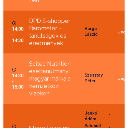
ban
DPD E-shopper
Barométer –
Varga
14:00
László
-
tanulságok és
14:30
eredmények
Scitec Nutrition
esettanulmány:
Szesztay
14:30
magyar márka a
Péter
-
nemzetközi
15:00
vizeken.
Jankó
Ádám
Schmidt
Steep Learning