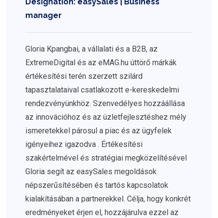
Designation: easySales | Business
manager
Gloria Kpangbai, a vállalati és a B2B, az
ExtremeDigital és az eMAG.hu úttörő márkák
értékesítési terén szerzett szilárd
tapasztalataival csatlakozott e-kereskedelmi
rendezvényünkhöz. Szenvedélyes hozzáállása
az innovációhoz és az üzletfejlesztéshez mély
ismeretekkel párosul a piac és az ügyfelek
igényeihez igazodva . Értékesítési
szakértelmével és stratégiai megközelítésével
Gloria segít az easySales megoldások
népszerűsítésében és tartós kapcsolatok
kialakításában a partnerekkel. Célja, hogy konkrét
eredményeket érjen el, hozzájárulva ezzel az