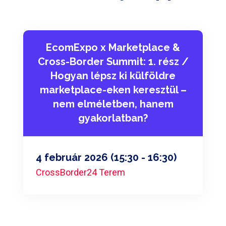
EcomExpo x Marketplace &
Cross-Border Summit: 1. rész /
Hogyan lépsz ki külföldre
marketplace-eken keresztül –
nem elméletben, hanem
gyakorlatban?
4 február 2026
(15:30 - 16:30)
CrossBorder24 Terem