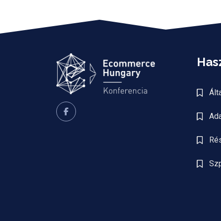
Hasz
Ált
Ada
Rés
Sz