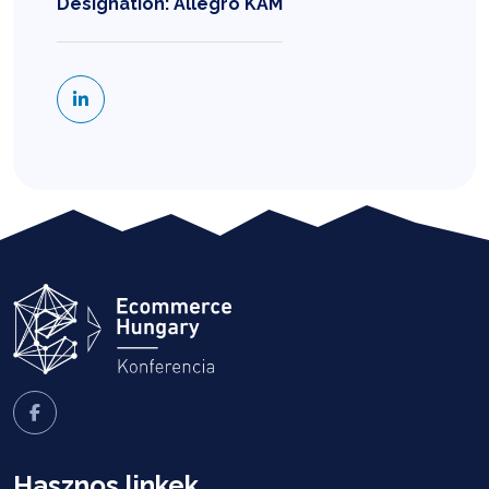
Designation: Allegro KAM
Hasznos linkek