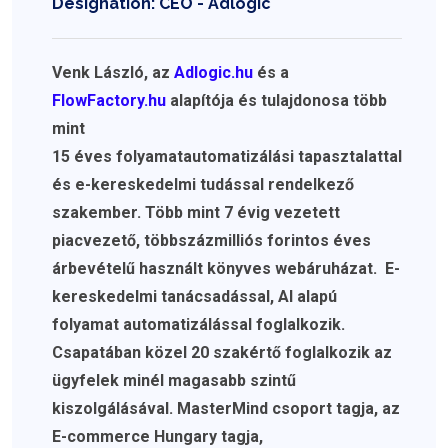
Designation: CEO - Adlogic
Venk László, az
Adlogic.hu
és a
FlowFactory.hu
alapítója és tulajdonosa több
mint
15 éves folyamatautomatizálási tapasztalattal
és e-kereskedelmi tudással rendelkező
szakember. Több mint 7 évig vezetett
piacvezető, többszázmilliós forintos éves
árbevételű használt könyves webáruházat. E-
kereskedelmi tanácsadással, AI alapú
folyamat automatizálással foglalkozik.
Csapatában közel 20 szakértő foglalkozik az
ügyfelek minél magasabb szintű
kiszolgálásával. MasterMind csoport tagja, az
E-commerce Hungary tagja,